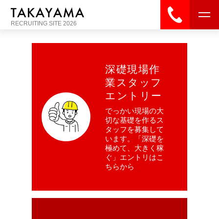
053-453
RECRUITING SITE 2026
深礎現場作
業スタッフ
エントリー
HOME
トップ
でっかい現場の大
切な基礎を作るス
COMPANY
会社を知る
タッフを募集して
います。「深礎を
BUSINESS
仕事を知る
極めて、大きく稼
ぐ」エントリはこ
ちらから
RECRUITMENT
採用を知る
求人採用エントリー
コーポレートサイト
高山基礎工業株式会社