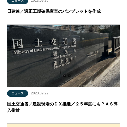
2023.09.25
ニュース
日建連／適正工期確保宣言のパンプレットを作成
2023.09.22
ニュース
国土交通省／建設現場のＤＸ推進／２５年度にもＰＡＳ導
入指針