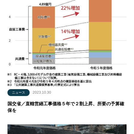
2023.10.30
ニュース
国交省／直轄営繕工事価格５年で２割上昇、所要の予算確
保を