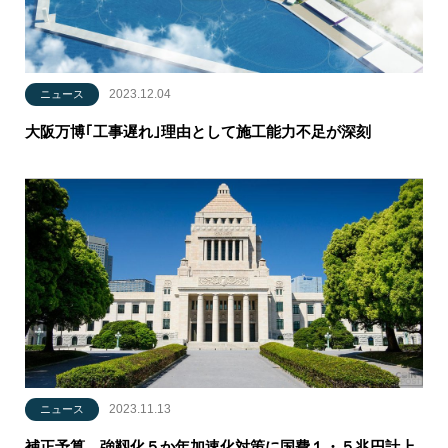
2023.12.04
ニュース
大阪万博｢工事遅れ｣理由として施工能力不足が深刻
2023.11.13
ニュース
補正予算、強靱化５か年加速化対策に国費１・５兆円計上