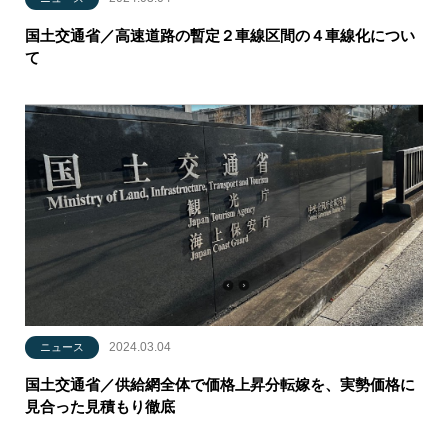
国土交通省／高速道路の暫定２車線区間の４車線化につい
て
2024.03.04
ニュース
国土交通省／供給網全体で価格上昇分転嫁を、実勢価格に
見合った見積もり徹底