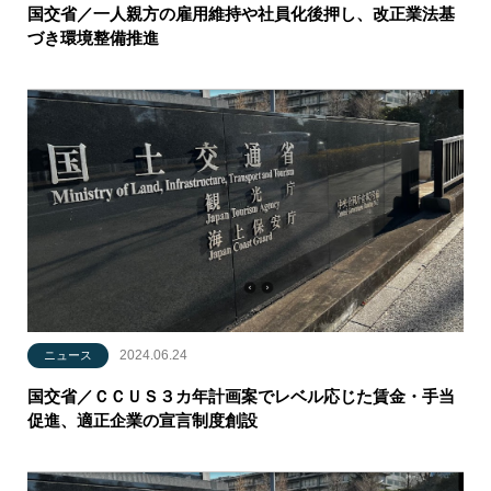
国交省／一人親方の雇用維持や社員化後押し、改正業法基
づき環境整備推進
2024.06.24
ニュース
国交省／ＣＣＵＳ３カ年計画案でレベル応じた賃金・手当
促進、適正企業の宣言制度創設